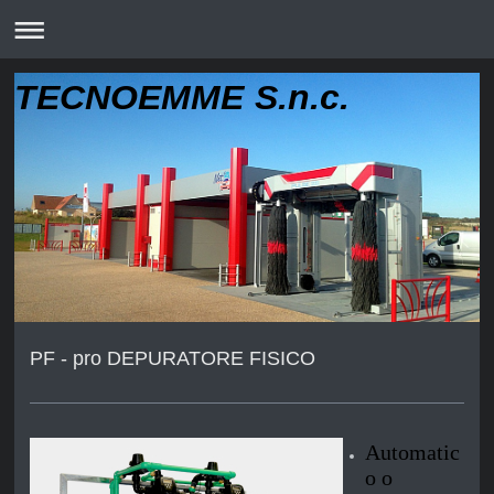
TECNOEMME S.n.c.
PF - pro DEPURATORE FISICO
Automatic
o o