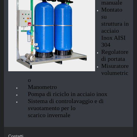
manuale
Montato
su
struttura in
acciaio
Inox AISI
304
Regolatore
di portata
Misuratore
volumetric
o
Manometro
Pompa di riciclo in acciaio inox
Sistema di controlavaggio e di
svuotamento per lo
scarico invernale
Contatti