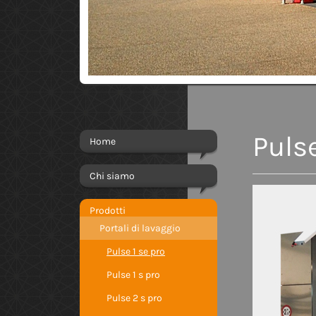
Puls
Home
Chi siamo
Prodotti
Portali di lavaggio
Pulse 1 se pro
Pulse 1 s pro
Pulse 2 s pro