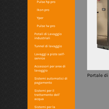
Pulse hp pro
Ikon pro
Yper
Pulse 1w pro
Potali di Lavaggio
industriali
Tunnel di lavaggio
Lavaggi a piste self-
service
Accessori per aree di
lavaggio
Portale di
Sistemi automatici di
pagamento
Sistemi per il
trattamento dell'
acqua
Sistemi per la